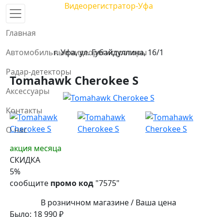
Видеорегистратор-Уфа
Центр автомобильных видеорегистраторов и радар-
детекторов в Уфе
Главная
тел. 8 958 111-45-65
Автомобильные видеорегистраторы
г. Уфа, ул. Губайдуллина, 16/1
Радар-детекторы
Tomahawk Cherokee S
Аксессуары
Контакты
О нас
акция месяца
СКИДКА
5
%
сообщите
промо код
"7575"
В розничном магазине / Ваша цена
Было:
18 990
₽