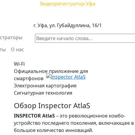
Видеорегистратор-Уфа
автомобильных видеорегистраторов и радар-детекторо
тел. 8 958 111-45-65
г. Уфа, ул. Губайдуллина, 16/1
страторы
кты
О нас
Wi-Fi
Официальное приложение для
смартфонов
Электронная картография
Сигнатурная технология
Обзор Inspector AtlaS
INSPECTOR AtlaS
– это революционное комбо-
устройство последнего поколения, включающее в
большое количество инноваций.