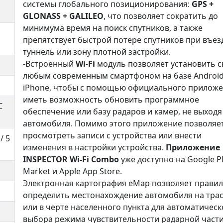
системы глобального позиционирования:
GPS +
GLONASS + GALILEO
, что позволяет сократить до
минимума время на поиск спутников, а также
препятствует быстрой потере спутников при въез
туннель или зону плотной застройки.
-Встроенный
Wi-Fi
модуль позволяет установить с
любым современным смартфоном на базе Android
iPhone, чтобы с помощью официального прилож
иметь возможность обновить программное
C
обеспечение или базу радаров и камер, не выходя
автомобиля. Помимо этого приложение позволяе
просмотреть записи с устройства или внести
/ 5
изменения в настройки устройства.
Приложение
INSPECTOR Wi-Fi Combo
уже доступно на Google P
Market и Apple App Store.
Электронная картография eMap позволяет прави
определить местонахождение автомобиля на тра
или в черте населенного пункта для автоматическ
выбора режима чувствительности радарной части