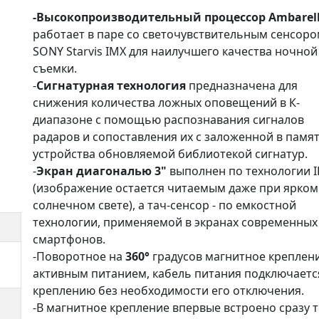
-Высокопроизводительный процессор Ambarell
работает в паре со светочувствительным сенсор
SONY Starvis IMX для наилучшего качества ночной
съемки.
-
Сигнатурная технология
предназначена для
снижения количества ложных оповещений в К-
диапазоне с помощью распознавания сигналов
радаров и сопоставления их с заложенной в памя
устройства обновляемой библиотекой сигнатур.
-
Экран диагональю 3"
выполнен по технологии I
(изображение остается читаемым даже при ярком
солнечном свете), а тач-сенсор - по емкостной
технологии, применяемой в экранах современных
смартфонов.
-Поворотное на
360°
градусов магнитное креплени
активным питанием, кабель питания подключаетс
креплению без необходимости его отключения.
-В магнитное крепление впервые встроено сразу 