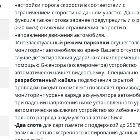
настройки порога скорости в соответствии с
а
ограничением скорости на данном участке. Данна
функция также готова заранее предупредить и о 
(>20 км/ч) снижении ограничения скорости в
направлении движения автомобиля.
-Интеллектуальный
режим парковки
осуществля
мониторинг автомобиля во время Вашего отсутств
случае детектирования удара/наклона/перемещен
помощью G-сенсора (акселерометра) устройство
автоматически начнет видеосъемку. -Специально
разработанный кабель
подключения скрытой
проводки (входит в комплект) позволяет произво
мониторинг уровня заряда аккумулятора автомоби
при падении напряжения ниже установленного у
автоматически выключит устройство во избежани
полного разряда аккумулятора автомобиля.
-
Два слота
для карт памяти с поддержкой до 256Г
возможностью экстренного копирования данных 