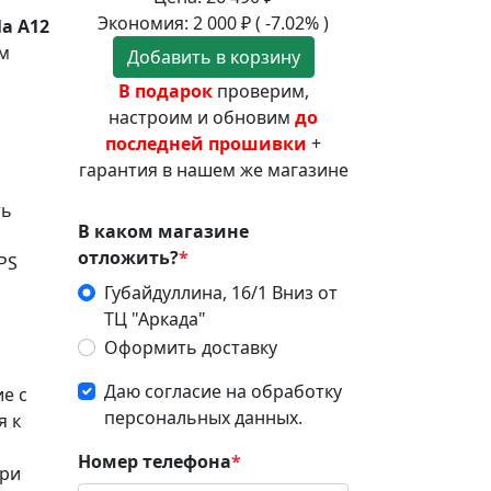
Экономия:
2 000
₽
( -7.02% )
a А12
ом
Добавить в корзину
В подарок
проверим,
настроим и обновим
до
последней прошивки
+
гарантия в нашем же магазине
ть
В каком магазине
отложить?
*
PS
Губайдуллина, 16/1 Вниз от
ТЦ "Аркада"
Оформить доставку
Даю согласие на обработку
е с
персональных данных.
я к
Номер телефона
*
три