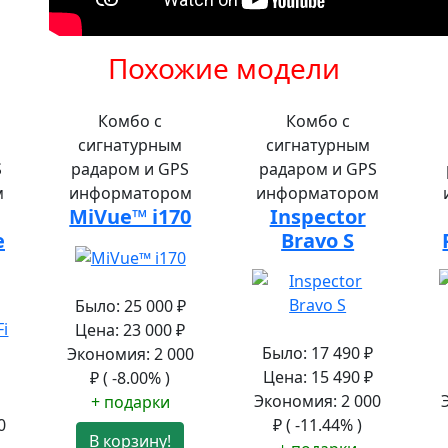
Похожие модели
Комбо с
Комбо с
сигнатурным
сигнатурным
S
радаром и GPS
радаром и GPS
м
информатором
информатором
MiVue™ i170
Inspector
e
Bravo S
Было:
25 000
₽
Цена:
23 000
₽
Было:
17 490
₽
Экономия:
2 000
Цена:
15 490
₽
₽
( -8.00% )
Экономия:
2 000
+ подарки
0
₽
( -11.44% )
В корзину!