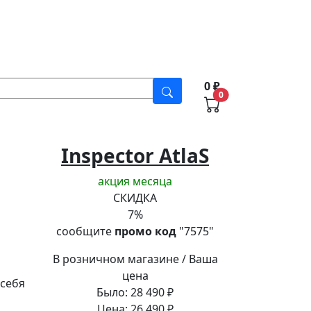
в в Уфе
0
₽
0
Inspector AtlaS
акция месяца
СКИДКА
7
%
сообщите
промо код
"7575"
В розничном магазине / Ваша
цена
 себя
Было:
28 490
₽
Цена:
26 490
₽