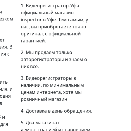
1. Видеорегистратор-Уфа
я
официальный магазин
резком
inspector в Уфе. Тем самым, у
нас, вы приобретаете точно
оригинал, с официальной
ет
гарантией.
ия. В
2. Мы продаем только
ия с
авторегистраторы и знаем о
них всё.
3. Видеорегистраторы в
дить
наличии, по минимальным
ля, и
ценам интернета, хотя мы
ровня
розничный магазин
е
4. Доставка в день обращения.
б и
5. Два магазина с
"для
демонстрацией и сравнением