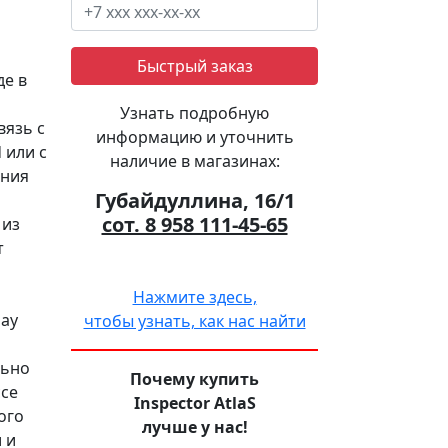
Быстрый заказ
де в
Узнать подробную
вязь с
информацию и уточнить
 или с
наличие в магазинах:
ения
Губайдуллина, 16/1
сот. 8 958 111-45-65
 из
т
Нажмите здесь,
lay
чтобы узнать, как нас найти
льно
Почему купить
ссе
Inspector AtlaS
ого
лучше у нас!
 и