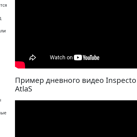
тся
д
или
Пример дневного видео Inspecto
AtlaS
ы
ные