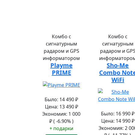
Комбо с
Комбо с
сигнатурным
сигнатурным
радаром и GPS
радаром и GP
информатором
информаторо
Playme
Sho-Me
PRIME
Combo Not
WiFi
Было:
14 490
₽
Цена:
13 490
₽
Было:
16 990
₽
Экономия:
1 000
Цена:
14 990
₽
₽
( -6.90% )
Экономия:
2 00
+ подарки