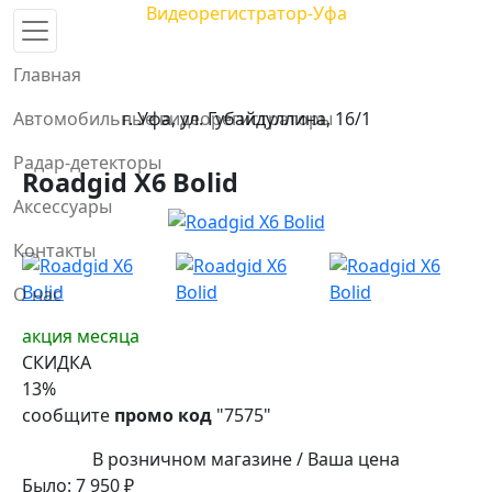
Видеорегистратор-Уфа
Центр автомобильных видеорегистраторов и радар-
детекторов в Уфе
Главная
тел. 8 958 111-45-65
Автомобильные видеорегистраторы
г. Уфа, ул. Губайдуллина, 16/1
Радар-детекторы
Roadgid X6 Bolid
Аксессуары
Контакты
О нас
акция месяца
СКИДКА
13
%
сообщите
промо код
"7575"
В розничном магазине / Ваша цена
Было:
7 950
₽