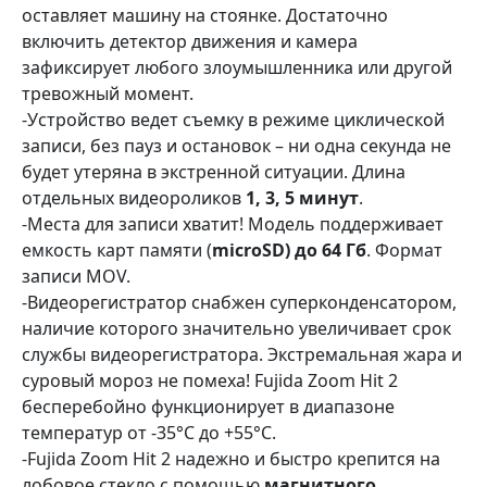
оставляет машину на стоянке. Достаточно
включить детектор движения и камера
зафиксирует любого злоумышленника или другой
тревожный момент.
-Устройство ведет съемку в режиме циклической
записи, без пауз и остановок – ни одна секунда не
будет утеряна в экстренной ситуации. Длина
отдельных видеороликов
1, 3, 5 минут
.
-Места для записи хватит! Модель поддерживает
емкость карт памяти (
microSD) до 64 Гб
. Формат
записи МOV.
-Видеорегистратор снабжен суперконденсатором,
наличие которого значительно увеличивает срок
службы видеорегистратора. Экстремальная жара и
суровый мороз не помеха! Fujida Zoom Hit 2
бесперебойно функционирует в диапазоне
температур от -35°С до +55°С.
-Fujida Zoom Hit 2 надежно и быстро крепится на
лобовое стекло с помощью
магнитного